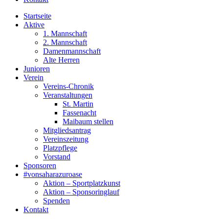
Startseite
Aktive
1. Mannschaft
2. Mannschaft
Damenmannschaft
Alte Herren
Junioren
Verein
Vereins-Chronik
Veranstaltungen
St. Martin
Fassenacht
Maibaum stellen
Mitgliedsantrag
Vereinszeitung
Platzpflege
Vorstand
Sponsoren
#vonsaharazuroase
Aktion – Sportplatzkunst
Aktion – Sponsoringlauf
Spenden
Kontakt