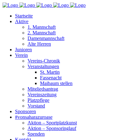
Startseite
Aktive
1. Mannschaft
2. Mannschaft
Damenmannschaft
Alte Herren
Junioren
Verein
Vereins-Chronik
Veranstaltungen
St. Martin
Fassenacht
Maibaum stellen
Mitgliedsantrag
Vereinszeitung
Platzpflege
Vorstand
Sponsoren
#vonsaharazuroase
Aktion – Sportplatzkunst
Aktion – Sponsoringlauf
Spenden
Kontakt